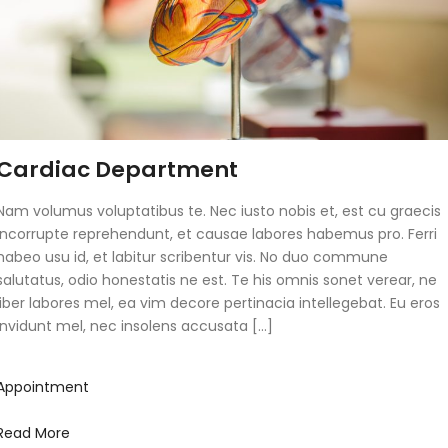
Cardiac Department
Nam volumus voluptatibus te. Nec iusto nobis et, est cu graecis
incorrupte reprehendunt, et causae labores habemus pro. Ferri
habeo usu id, et labitur scribentur vis. No duo commune
salutatus, odio honestatis ne est. Te his omnis sonet verear, ne
liber labores mel, ea vim decore pertinacia intellegebat. Eu eros
invidunt mel, nec insolens accusata […]
Appointment
Read More