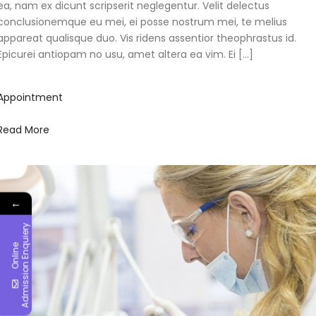
ea, nam ex dicunt scripserit neglegentur. Velit delectus
conclusionemque eu mei, ei posse nostrum mei, te melius
appareat qualisque duo. Vis ridens assentior theophrastus id.
Epicurei antiopam no usu, amet altera ea vim. Ei […]
Appointment
Read More
←
y
O
n
l
i
n
e
A
d
m
i
s
s
i
o
n
E
n
q
u
i
e
r