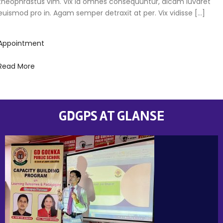
theophrastus vim. Vix id omnes consequuntur, dicam iuvaret
euismod pro in. Agam semper detraxit at per. Vix vidisse […]
Appointment
Read More
GDGPS AT GLANSE