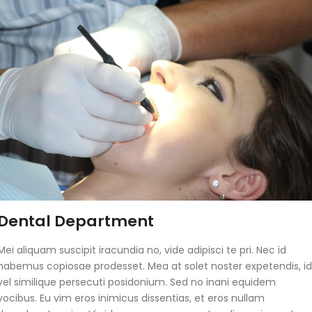
Dental Department
Mei aliquam suscipit iracundia no, vide adipisci te pri. Nec id
habemus copiosae prodesset. Mea at solet noster expetendis, i
vel similique persecuti posidonium. Sed no inani equidem
vocibus. Eu vim eros inimicus dissentias, et eros nullam