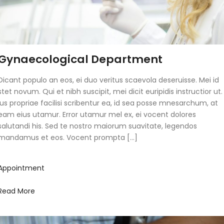
Gynaecological Department
Dicant populo an eos, ei duo veritus scaevola deseruisse. Mei id
stet novum. Qui et nibh suscipit, mei dicit euripidis instructior ut.
Ius propriae facilisi scribentur ea, id sea posse mnesarchum, at
eam eius utamur. Error utamur mel ex, ei vocent dolores
salutandi his. Sed te nostro maiorum suavitate, legendos
mandamus et eos. Vocent prompta […]
Appointment
Read More