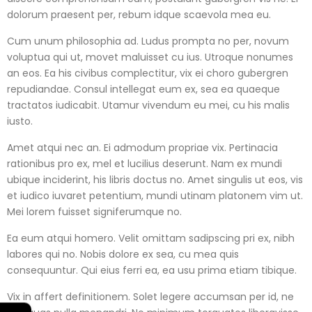
dolorum praesent per, rebum idque scaevola mea eu.
Cum unum philosophia ad. Ludus prompta no per, novum
voluptua qui ut, movet maluisset cu ius. Utroque nonumes
an eos. Ea his civibus complectitur, vix ei choro gubergren
repudiandae. Consul intellegat eum ex, sea ea quaeque
tractatos iudicabit. Utamur vivendum eu mei, cu his malis
iusto.
Amet atqui nec an. Ei admodum propriae vix. Pertinacia
rationibus pro ex, mel et lucilius deserunt. Nam ex mundi
ubique inciderint, his libris doctus no. Amet singulis ut eos, vis
et iudico iuvaret petentium, mundi utinam platonem vim ut.
Mei lorem fuisset signiferumque no.
Ea eum atqui homero. Velit omittam sadipscing pri ex, nibh
labores qui no. Nobis dolore ex sea, cu mea quis
consequuntur. Qui eius ferri ea, ea usu prima etiam tibique.
Vix in affert definitionem. Solet legere accumsan per id, ne