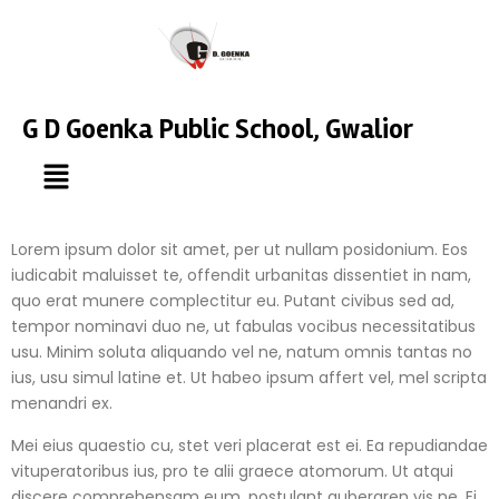
G D Goenka Public School, Gwalior
Lorem ipsum dolor sit amet, per ut nullam posidonium. Eos
iudicabit maluisset te, offendit urbanitas dissentiet in nam,
quo erat munere complectitur eu. Putant civibus sed ad,
tempor nominavi duo ne, ut fabulas vocibus necessitatibus
usu. Minim soluta aliquando vel ne, natum omnis tantas no
ius, usu simul latine et. Ut habeo ipsum affert vel, mel scripta
menandri ex.
Mei eius quaestio cu, stet veri placerat est ei. Ea repudiandae
vituperatoribus ius, pro te alii graece atomorum. Ut atqui
discere comprehensam eum, postulant gubergren vis ne. Ei