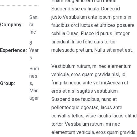
Etiam feugiat lorem non metus.
Suspendisse eu ligula. Donec id
justo.Vestibulum ante ipsum primis in
Sani
Company:
ra
faucibus orci luctus et ultrices posuere
Inc
cubilia Curae; Fusce id purus. Integer
tincidunt. In ac felis quis tortor
8
malesuada pretium. Nulla sit amet est.
Experience:
Year
s
Vestibulum rutrum, mi nec elementum
Busi
vehicula, eros quam gravida nisl, id
nes
fringilla neque ante vel mi.Aenean ut
Group:
s,
Man
eros et nisl sagittis vestibulum.
ager
Suspendisse faucibus, nunc et
pellentesque egestas, lacus ante
convallis tellus, vitae iaculis lacus elit id
tortor. Vestibulum rutrum, mi nec
elementum vehicula, eros quam gravida